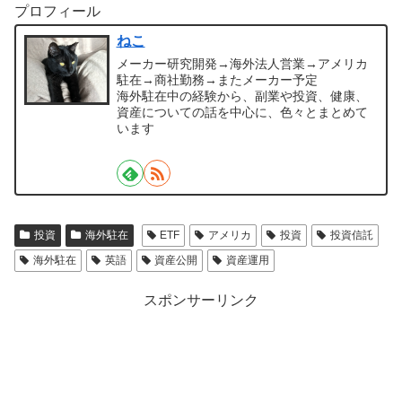
プロフィール
ねこ
メーカー研究開発→海外法人営業→アメリカ
駐在→商社勤務→またメーカー予定
海外駐在中の経験から、副業や投資、健康、
資産についての話を中心に、色々とまとめて
います
投資
海外駐在
ETF
アメリカ
投資
投資信託
海外駐在
英語
資産公開
資産運用
スポンサーリンク