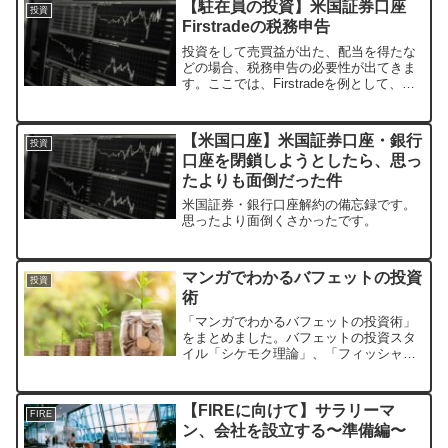
【駐在員の投資】米国証券口座
投資
Firstradeの税務申告
投資をして売買益が出た、配当を得たな
どの場合、税務申告の必要性が出てきま
す。ここでは、Firstradeを例として、ど
のような手続きが必要になるのかをまと
めました。
【米国口座】米国証券口座・銀行
投資
口座を閉鎖しようとしたら、思っ
たよりも面倒だった件
米国証券・銀行口座解約の備忘録です。
思ったより面倒くさかったです。
マンガでわかるバフェットの投資
投資
術
「マンガでわかるバフェットの投資術」
をまとめました。バフェットの投資スタ
イル「シケモク理論」、「フィッシャー
理論」の違いや、投資における7つの基準
など、個別株投資に必要な情報がつまっ
ており、教科書的に使える一冊です。
【FIREに向けて】サラリーマ
FIRE
ン、会社を設立する〜準備編〜