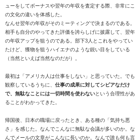
ューをしてボーナスや翌年の年収を査定する際、非常にこ
の文化の違いを体感した。
なんせ翌年の年収がそのミーティングで決まるのである。
相手も自分のやってきた評価を誇らしげに披露して、翌年
の年収アップを狙うのである。部下3人とこれをやってい
たけど、獲物を狙うハイエナのような鋭い目をしている
（当然といえば当然なのだが）。
最初は「アメリカ人は仕事をしない」と思っていた。でも
観察しているうちに、
仕事の成果に対してシビアなだけ
で、無駄なことには一切時間を使わない
という合理性があ
ることがわかってきた。
帰国後、日本の職場に戻ったとき、ある種の「気持ち悪
さ」を感じた。なんでこんなに無駄な会議が多いのか。な
んでメールの文章がこんなに長いのか。なんで誰も何も言